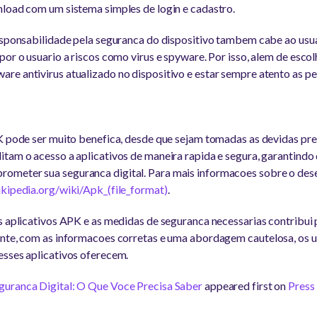
nload com um sistema simples de login e cadastro.
esponsabilidade pela seguranca do dispositivo tambem cabe ao usuar
or o usuario a riscos como virus e spyware. Por isso, alem de escolh
re antivirus atualizado no dispositivo e estar sempre atento as pe
PK pode ser muito benefica, desde que sejam tomadas as devidas pr
tam o acesso a aplicativos de maneira rapida e segura, garantindo 
ometer sua seguranca digital. Para mais informacoes sobre o des
ikipedia.org/wiki/Apk_(file_format)
.
s aplicativos APK e as medidas de seguranca necessarias contribui 
ente, com as informacoes corretas e uma abordagem cautelosa, os 
esses aplicativos oferecem.
guranca Digital: O Que Voce Precisa Saber
appeared first on
Press