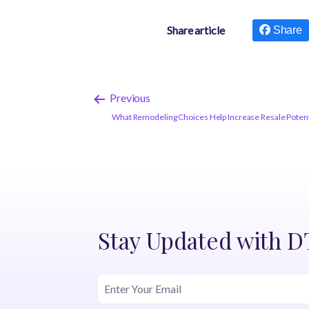
Share article
Share
Previous
What Remodeling Choices Help Increase Resale Potent
Stay Updated with 