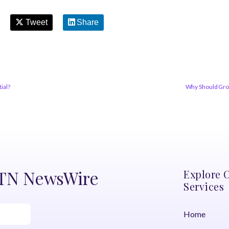
Tweet
Share
ial?
Why Should Gro
DTN NewsWire
Explore 
Services
Home