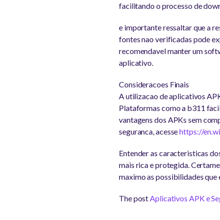
facilitando o processo de dow
e importante ressaltar que a r
fontes nao verificadas pode exp
recomendavel manter um softwa
aplicativo.
Consideracoes Finais
A utilizacao de aplicativos A
Plataformas como a b311 facili
vantagens dos APKs sem compr
seguranca, acesse
https://en.w
Entender as caracteristicas do
mais rica e protegida. Certam
maximo as possibilidades que 
The post
Aplicativos APK e Se