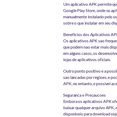
Um aplicativo APK permite que 
Google Play Store, onde os ap
manualmente instalado pelo usu
sobre o que instalar em seu dis
Beneficios dos Aplicativos A
Os aplicativos APK sao frequen
que podem nao estar mais dispon
em alguns casos, os desenvolv
lojas de aplicativos oficiais.
Outro ponto positivo e a possi
sao lancadas por regioes, e po
APK, no entanto, e possivel ac
Seguranca e Precaucoes
Embora os aplicativos APK ofe
baixar qualquer arquivo APK, 
disponiveis para download sej