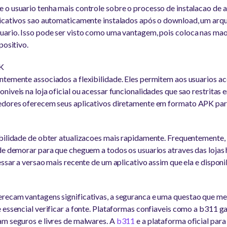
o usuario tenha mais controle sobre o processo de instalacao de ap
licativos sao automaticamente instalados após o download, um arq
ario. Isso pode ser visto como uma vantagem, pois coloca nas maos
positivo.
PK
temente associados a flexibilidade. Eles permitem aos usuarios ac
iveis na loja oficial ou acessar funcionalidades que sao restritas 
edores oferecem seus aplicativos diretamente em formato APK para 
bilidade de obter atualizacoes mais rapidamente. Frequentemente, 
de demorar para que cheguem a todos os usuarios atraves das lojas
essar a versao mais recente de um aplicativo assim que ela e dispon
recam vantagens significativas, a seguranca e uma questao que m
e essencial verificar a fonte. Plataformas confiaveis como a b311 
am seguros e livres de malwares. A
b311
e a plataforma oficial para